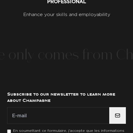
PROFESSIONAL
Enhance your skills and employability
nly comes from Cha
Subscribe to our newsletter to learn more
about Champagne
E-mail
E-mail
*
En soumettant ce formulaire, j'accepte que les informations