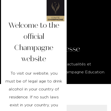
Welcome to the
official
Champagne
Espace Presse
website
Consultez les dernières actualités et
communiqués de presse de Champagne Education.
To visit our website, you
must be of legal age to drink
alcohol in your country of
residence. If no such laws
Actualités
exist in your country, you