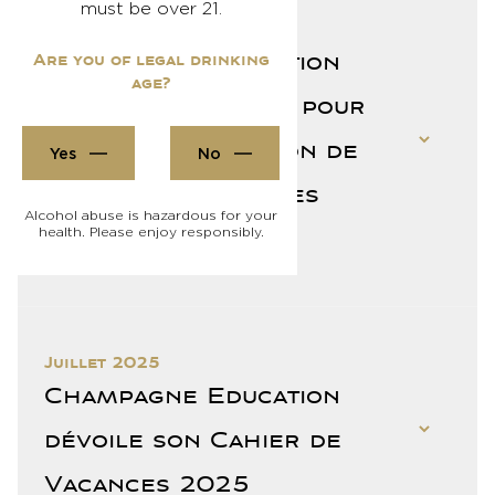
must be over 21.
Septembre 2025
Champagne Education
Are you of legal drinking
age?
dévoile 6 conseils pour
réussir sa sélection de
Yes
No
champagne pour les
Alcohol abuse is hazardous for your
health. Please enjoy responsibly.
fêtes
Juillet 2025
Champagne Education
dévoile son Cahier de
Vacances 2025