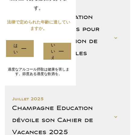
Septembre 2025
す。
Champagne Education
法律で定められた年齢に達してい
dévoile 6 conseils pour
ますか。
réussir sa sélection de
い
は
い
champagne pour les
い
え
fêtes
過度なアルコール摂取は健康を害しま
す。節度ある適度な飲酒を。
Juillet 2025
Champagne Education
dévoile son Cahier de
Vacances 2025