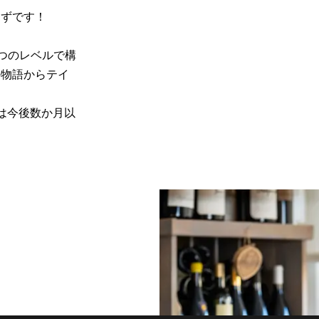
はずです！
つのレベルで構
の物語からテイ
は今後数か月以