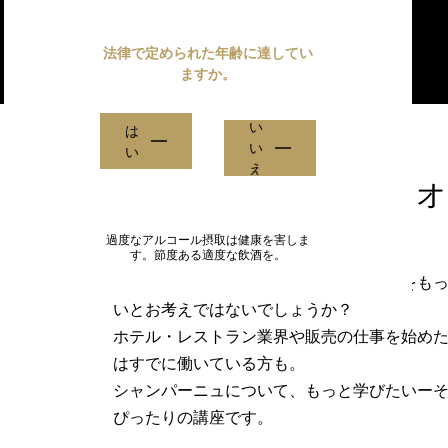
法律で定められた年齢に達してい
ますか。
い
は
誰でも受講できる、
い
い
え
充実した公式認定付き
過度なアルコール摂取は健康を害しま
す。節度ある適度な飲酒を。
シャンパーニュに情熱をお持ち
で、知識をも
いとお考えではないでしょうか？
ホテル・レストラン業界や販売の仕事
を始め
はすでに働いている方も。
シャンパーニュについて、もっと学びたい
ー
ぴったりの講座です。