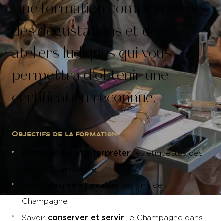
Une formation complète avec
des dégustations et des
ateliers ludiques qui vous
permettra d'obtenir une
certification reconnue.
Objectifs de la formation
Comprendre et interpréter
les étiquettes des
vins de Champagne
décrire et évaluer
Savoir
les vins de
Champagne
conserver et servir
Savoir
le Champagne dans