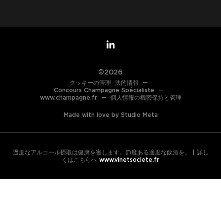
©2026
クッキーの管理
法的情報
—
Concours Champagne Spécialiste
—
www.champagne.fr
—
個人情報の機密保持と管理
Made with love by Studio Meta
過度なアルコール摂取は健康を害します。節度ある適度な飲酒を。 | 詳し
くはこちらへ
www.vinetsociete.fr