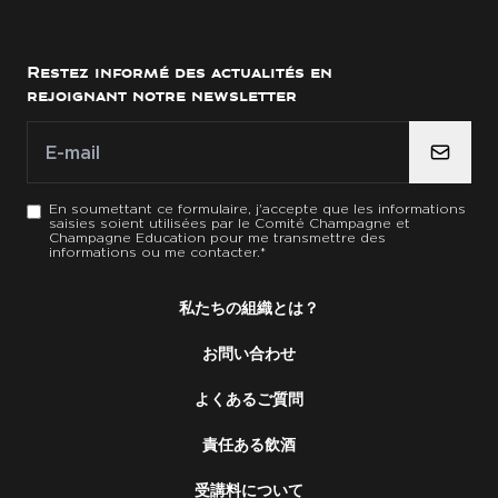
Restez informé des actualités en
rejoignant notre newsletter
E-mail
E-mail
*
En soumettant ce formulaire, j'accepte que les informations
saisies soient utilisées par le Comité Champagne et
Champagne Education pour me transmettre des
informations ou me contacter.
*
私たちの組織とは？
お問い合わせ
よくあるご質問
責任ある飲酒
受講料について