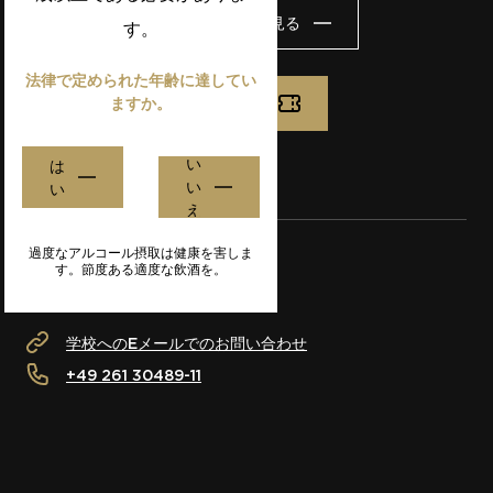
ウェブサイトを見る
す。
法律で定められた年齢に達してい
ますか。
S'inscrire
い
は
い
い
え
過度なアルコール摂取は健康を害しま
す。節度ある適度な飲酒を。
より詳しい情報が必要ですか？
学校へのEメールでのお問い合わせ
+49 261 30489-11