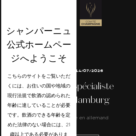
シャンパーニュ
公式ホームペー
ジへようこそ
13/07/2026 で 14/07/2026
こちらのサイトをご覧いただ
Champagne Spécialiste
くには、お住いの国や地域の
現行法規で飲酒の認められた
Allemand - Hamburg
年齢に達していることが必要
です。飲酒のできる年齢を定
Formation dispensée en allemand
めた法律のない場合には、21
歳以上である必要がありま