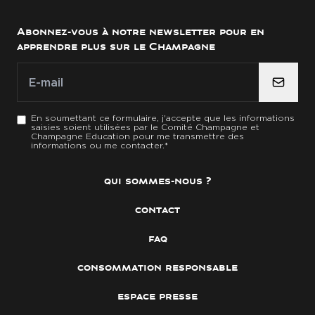
Abonnez-vous à notre newsletter pour en
apprendre plus sur le Champagne
E-mail
E-mail
*
En soumettant ce formulaire, j'accepte que les informations
saisies soient utilisées par le Comité Champagne et
Champagne Education pour me transmettre des
informations ou me contacter.
*
qui sommes-nous ?
contact
faq
consommation responsable
espace presse