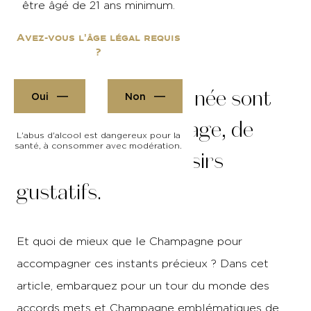
Publié le 20/11/25
Lecture 03 min
être âgé de 21 ans minimum.
Avez-vous l'âge légal requis
?
Les fêtes de fin d’année sont
Oui
Non
synonymes de partage, de
L'abus d'alcool est dangereux pour la
santé, à consommer avec modération.
traditions et de plaisirs
gustatifs.
Et quoi de mieux que le Champagne pour
accompagner ces instants précieux ?
Dans cet
article, embarquez pour un tour du monde des
accords mets et Champagne emblématiques de