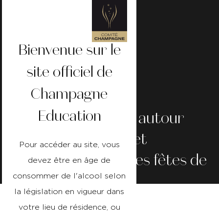
Bienvenue sur le
site officiel de
Champagne
Education
Voyage
gourmand
autour
des
accords
mets
et
Pour accéder au site, vous
Champagne
pour
les
fêtes
de
devez être en âge de
fin
d’année
consommer de l'alcool selon
la législation en vigueur dans
votre lieu de résidence, ou