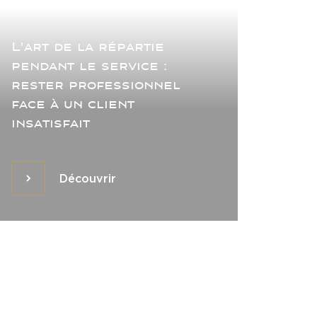
L'art de la répartie
pendant le service :
rester professionnel
face à un client
insatisfait
Découvrir
Découvrir