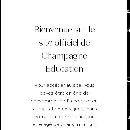
Téléchargez la version 2026 du Cahi
Bienvenue sur le
NOS FORMATIO
site officiel de
Champagne
Education
Res
Pour accéder au site, vous
devez être en âge de
consommer de l'alcool selon
De nombreuses r
la législation en vigueur dans
fiches thémati
votre lieu de résidence, ou
toutes ces resso
être âgé de 21 ans minimum.