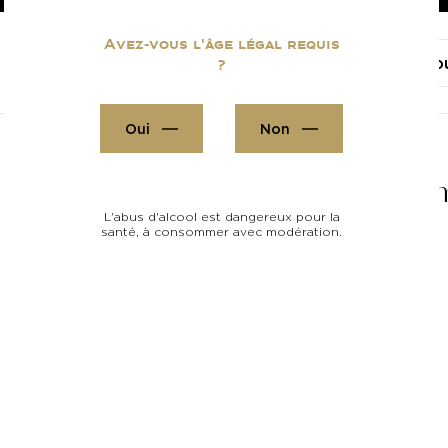
Avez-vous l'âge légal requis
Toutes les resso
?
Oui
Non
5 idées reçues sur le Cha
L'abus d'alcool est dangereux pour la
santé, à consommer avec modération.