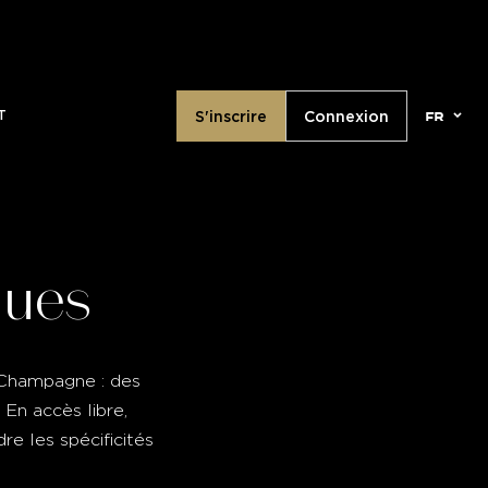
la version 2026 du Cahier de Vacances Champagne Ed
fr
S'inscrire
Connexion
T
ques
 Champagne : des
En accès libre,
 les spécificités