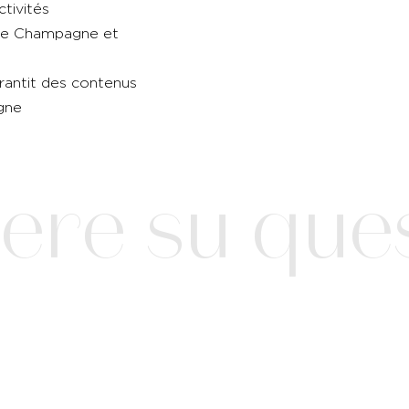
ctivités
s de Champagne et
rantit des contenus
agne
ere su ques