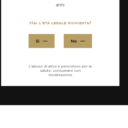
anni.
Hai l'età legale richiesta?
Sì
No
L'abuso di alcol è pericoloso per la
salute, consumare con
moderazione