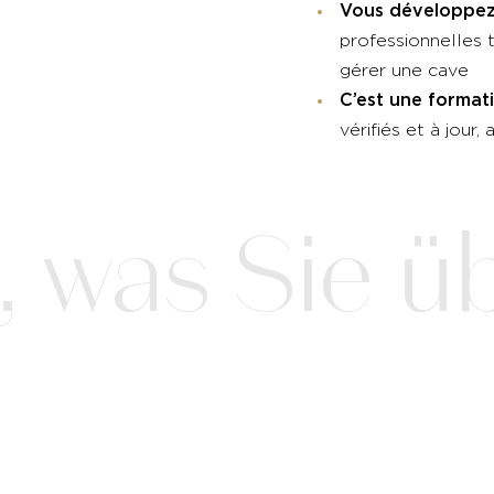
Vous développez
professionnelles 
gérer une cave
C’est une format
vérifiés et à jour
 was Sie üb