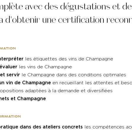
lète avec des dégustations et des
 d'obtenir une certification reco
rmation
nterpréter
les étiquettes des vins de Champagne
 évaluer
les vins de Champagne
et servir
le Champagne dans des conditions optimales
 un vin de Champagne
en recueillant les attentes et beso
ropositions adaptées à la demande et diversifiées
mets et Champagne
formation
ratique dans des ateliers concrets
les compétences ac