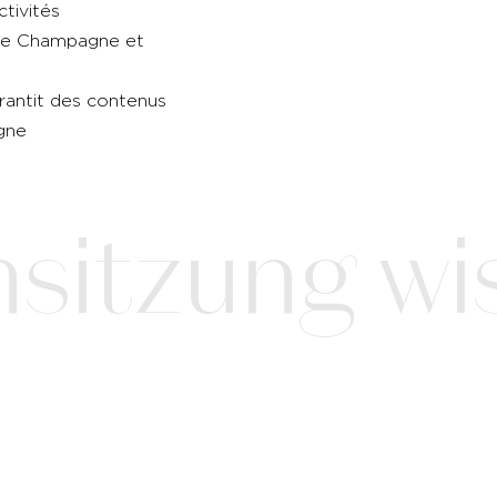
ctivités
s de Champagne et
rantit des contenus
agne
nsitzung wi