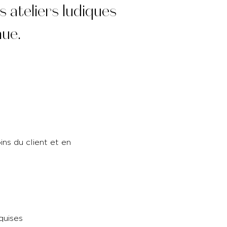
 ateliers ludiques
nnue.
ins du client et en
quises