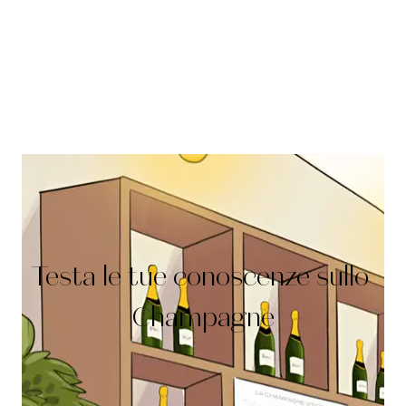
QUIZ E GIOCHI
Testa
le
tue
conoscenze
sullo
Champagne
Grazie a diversi quiz e a un "serious game", potrai
verificare le tue conoscenze sulle bollicine più