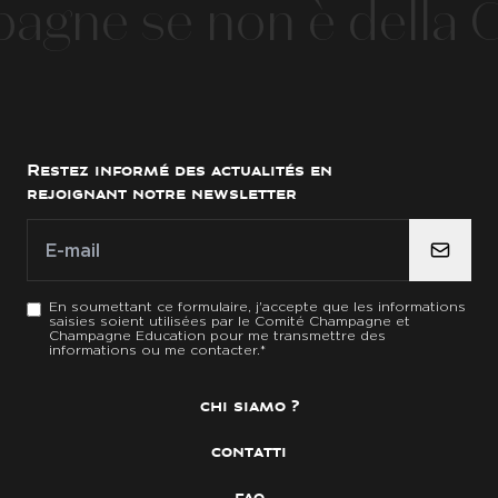
ne se non è della C
Restez informé des actualités en
rejoignant notre newsletter
E-mail
E-mail
*
En soumettant ce formulaire, j'accepte que les informations
saisies soient utilisées par le Comité Champagne et
Champagne Education pour me transmettre des
informations ou me contacter.
*
chi siamo ?
contatti
faq