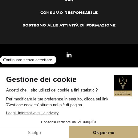
consumo responsabile
sostegno alle attività di formazione
©2026
Gestione cookies
— Disclaimer
—
Concours Champagne Spécialiste
—
Confidenzialità e dati personali
—
www.champagne.fr
Made with love by Studio Meta
L'abuso di alcol è pericoloso per la salute, consumare con
moderazione | Visita il sito
www.vinetsociete.fr