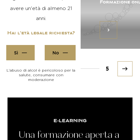
Formazione in presenza
Formazione onl
avere un'età di almeno 21
anni.
Hai l'età legale richiesta?
Sì
No
Prev
1
5
Next
L'abuso di alcol è pericoloso per la
salute, consumare con
moderazione
E-LEARNING
Una
formazione
aperta
a