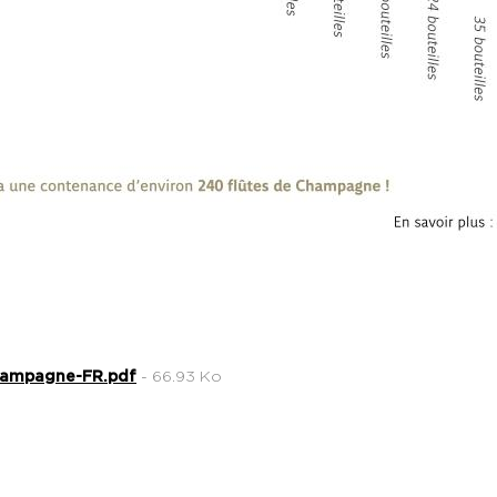
Champagne-FR.pdf
- 66.93 Ko