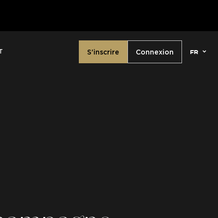
la version 2026 du Cahier de Vacances Champagne Ed
fr
S'inscrire
Connexion
T