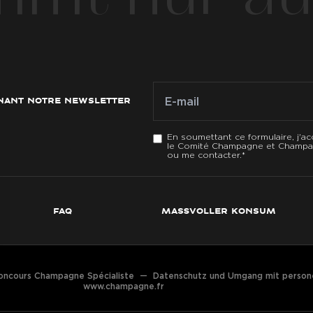
E-mail
E-mail
*
gnant notre newsletter
En soumettant ce formulaire, j'ac
le Comité Champagne et Champag
ou me contacter.
*
faq
maßvoller konsum
oncours Champagne Spécialiste
—
Datenschutz und Umgang mit perso
www.champagne.fr