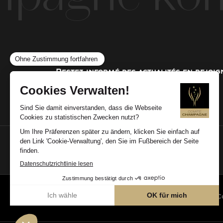
Restez informé des actualités en rejoi
über uns
kontakt
©2026
Cookie-Verwaltung
— Impressum
—
C