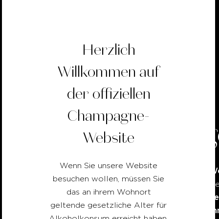
Herzlich
Willkommen auf
der offiziellen
Champagne-
Maßg
Website
Wenn Sie unsere Website
We
Sie sind ein
besuchen wollen, müssen Sie
möchten Ihr P
das an ihrem Wohnort
Hotelfachschul
geltende gesetzliche Alter für
Champagne könne
Alkoholkonsum erreicht haben.