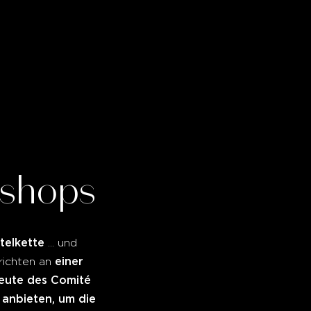
shops
telkette
... und
einer
richten an
eute des Comité
anbieten, um die