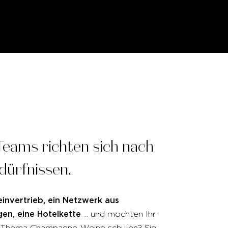
Teams
richten
sich
nach
dürfnissen.
invertrieb, ein Netzwerk aus
en, eine Hotelkette
... und möchten Ihr
 Thema Champagne-Weine schulen? Sie