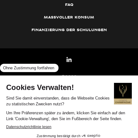
faq
maßvoller konsum
finanzierung der schulungen
©2026
Cookie-Verwaltung
— Impressum
—
Concours Champagne Spécialiste
—
Datenschutz und Umgang mit personenbezogenen
—
Daten
www.champagne.fr
Made with love by Studio Meta
Alkoholmissbrauch schadet Ihrer Gesundheit. Genießen Sie also in