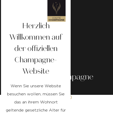
Herzlich
Willkommen auf
der offiziellen
Champagne-
Website
Die
AOC
Champagne
Wenn Sie unsere Website
besuchen wollen, müssen Sie
Veröffentlicht am
Lesezeit 5
26/03/24
Minutes
das an ihrem Wohnort
geltende gesetzliche Alter für