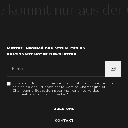
kommt nur aus der 
Restez informé des actualités en
rejoignant notre newsletter
E-mail
E-mail
*
En soumettant ce formulaire, j'accepte que les informations
saisies soient utilisées par le Comité Champagne et
Champagne Education pour me transmettre des
informations ou me contacter.
*
über uns
kontakt