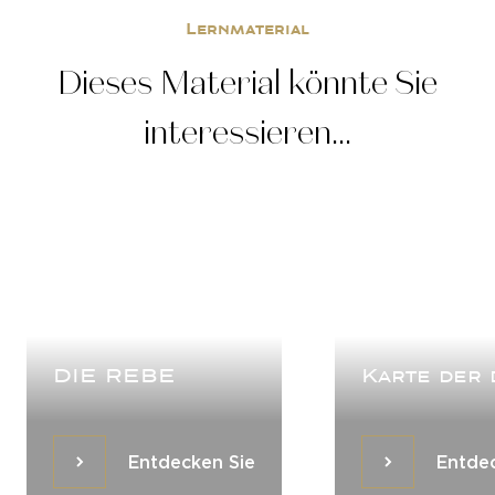
Lernmaterial
Dieses Material könnte Sie
interessieren...
DIE REBE
Karte der
Entdecken Sie
Entdecken Sie
Entdecken Si
Entde