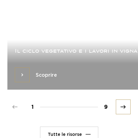
Il ciclo vegetativo e i lavori in vigna
Scoprire
Scoprire
Prev
1
9
Next
Tutte le risorse