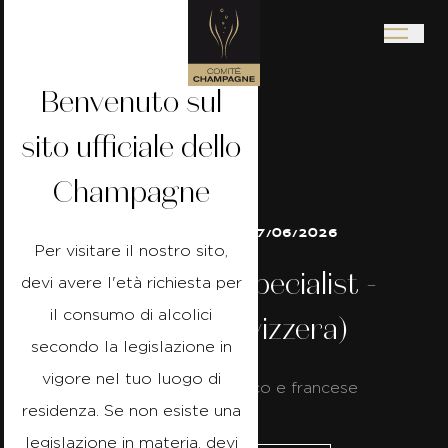
Benvenuto sul
sito ufficiale dello
Champagne
02/06/2026 a 07/06/2026
Per visitare il nostro sito,
Champagne Specialist -
devi avere l'età richiesta per
il consumo di alcolici
Fribourg (Svizzera)
secondo la legislazione in
vigore nel tuo luogo di
Formazione in tedesco e francese
residenza. Se non esiste una
legislazione in materia, devi