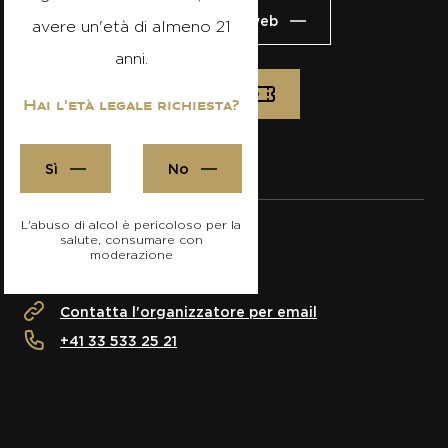
Visitare il sito web
avere un'età di almeno 21
anni.
Iscrizione
Hai l'età legale richiesta?
Sì
No
L'abuso di alcol è pericoloso per la
salute, consumare con
moderazione
Servono informazioni?
Contatta l'organizzatore per email
+41 33 533 25 21