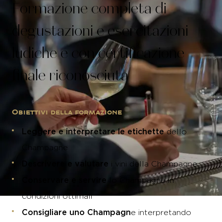
Formazione completa di
degustazioni e esercitazioni
ludiche e con certificazione
finale riconosciuta
Obiettivi della formazione
Leggere e interpretare le etichette
dello
Champagne
Descrivere e valutare
i vini della Champagne
Conservare e servire
lo Champagne in
condizioni ottimali
Consigliare uno Champagn
e interpretando