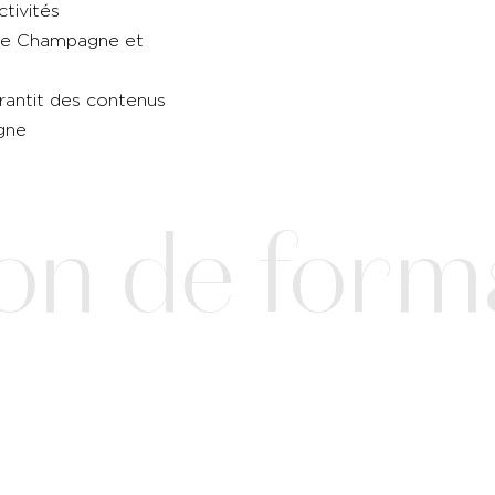
ctivités
s de Champagne et
rantit des contenus
agne
n de format