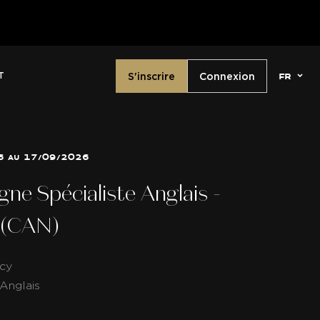
la version 2026 du Cahier de Vacances Champagne Ed
fr
S'inscrire
Connexion
T
6 au 17/09/2026
e Spécialiste Anglais -
 (CAN)
cy
Anglais