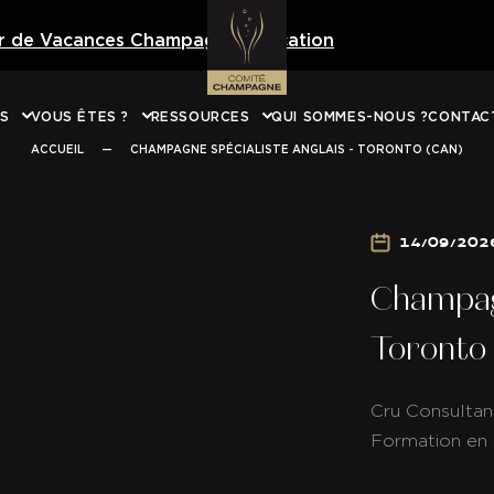
er de Vacances Champagne Education
Téléchargez 
NS
VOUS ÊTES ?
RESSOURCES
QUI SOMMES-NOUS ?
CONTAC
ACCUEIL
—
CHAMPAGNE SPÉCIALISTE ANGLAIS - TORONTO (CAN)
14/09/202
Champagn
Toronto
Cru Consultan
Formation en 