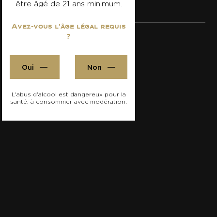
être âgé de 21 ans minimum.
Avez-vous l'âge légal requis
?
Besoin d'un renseignement ?
Oui
Non
Contacter l'école par mail
Consulter les établissements
L'abus d'alcool est dangereux pour la
santé, à consommer avec modération.