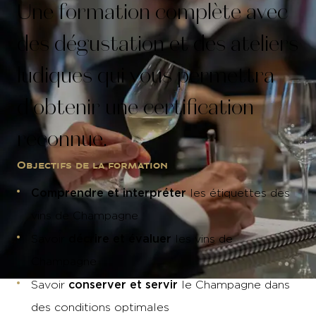
Une formation complète avec
des dégustation et des ateliers
ludiques qui vous permettra
d'obtenir une certification
reconnue.
Objectifs de la formation
Comprendre et interpréter
les étiquettes des
vins de Champagne
décrire et évaluer
Savoir
les vins de
Champagne
conserver et servir
Savoir
le Champagne dans
des conditions optimales