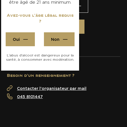
être âgé de 21 ans minimum.
Visiter le site
Avez-vous l'âge légal requis
?
S'inscrire
Oui
Non
L'abus d'alcool est dangereux pour la
santé, à consommer avec modération.
Besoin d'un renseignement ?
Contacter l'organisateur par mail
045 8101447