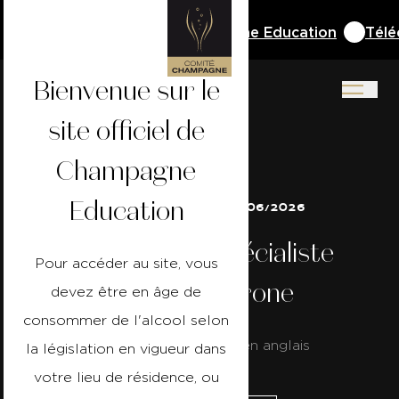
u Cahier de Vacances Champagne Education
Télécha
Bienvenue sur le
site officiel de
Champagne
Education
16/06/2026 au 17/06/2026
Champagne Spécialiste
Pour accéder au site, vous
Anglais - Vérone
devez être en âge de
consommer de l'alcool selon
Formation dispensée en anglais
la législation en vigueur dans
votre lieu de résidence, ou