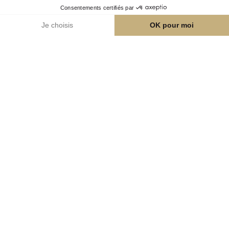
faq
consommation responsable
espace presse
©2026
Cookies
— Mentions légales
—
Concours Champagne Spécialiste
—
Confidentialité et Données Personnelles
—
www.champagne.fr
Made with love by Studio Meta
L'abus d'alcool est dangereux pour la santé, à consommer avec