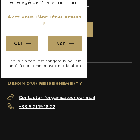
être âgé de 21 ans minimum.
Visiter le site
Avez-vous l'âge légal requis
?
S'inscrire
Oui
Non
L'abus d'alcool est dangereux pour la
santé, à consommer avec modération.
Besoin d'un renseignement ?
Contacter l'organisateur par mail
+33 6 21 19 18 22