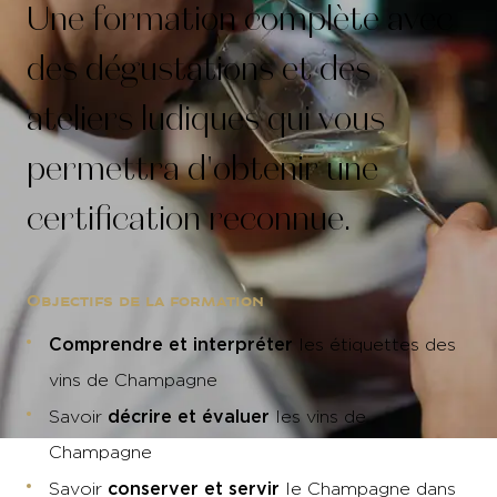
Une formation complète avec
des dégustations et des
ateliers ludiques qui vous
permettra d'obtenir une
certification reconnue.
Objectifs de la formation
Comprendre et interpréter
les étiquettes des
vins de Champagne
décrire et évaluer
Savoir
les vins de
Champagne
conserver et servir
Savoir
le Champagne dans