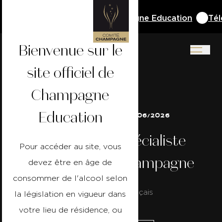
du Cahier de Vacances Champagne Education
Téléch
Bienvenue sur le
site officiel de
Champagne
Education
24/06/2026 au 25/06/2026
Champagne Spécialiste
Pour accéder au site, vous
Français - Aÿ-Champagne
devez être en âge de
consommer de l'alcool selon
Formation en français
la législation en vigueur dans
votre lieu de résidence, ou