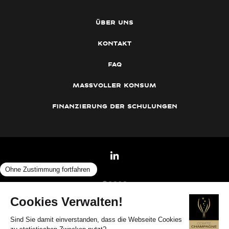
über uns
kontakt
faq
maßvoller konsum
finanzierung der schulungen
©2026
Cookie-Verwaltung
— Impressum
—
Concours Champagne Spécialiste
—
Datenschutz und Umgang mit personenbezogenen
—
Daten
www.champagne.fr