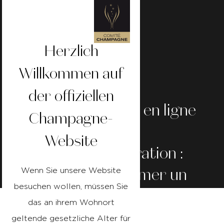
Herzlich
Willkommen auf
der offiziellen
Gérez
les
critiques
en
ligne
Champagne-
dans
Website
l’hôtellerie-restauration
:
comment
transformer
un
Wenn Sie unsere Website
besuchen wollen, müssen Sie
avis
négatif
en
opportunité
das an ihrem Wohnort
geltende gesetzliche Alter für