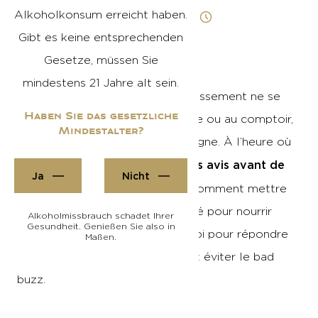
Alkoholkonsum erreicht haben.
Veröffentlicht am 05/02/26
Lesezeit 05 min
Gibt es keine entsprechenden
Gesetze, müssen Sie
mindestens 21 Jahre alt sein.
En 2026, la réputation d’un établissement ne se
Haben Sie das gesetzliche
construit plus uniquement à table ou au comptoir,
Mindestalter?
elle se joue aussi et surtout en ligne. À l’heure où
9 Français sur 10 consultent des avis avant de
Ja
Nicht
1
fréquenter un établissement
, comment mettre
toutes les chances de votre côté pour nourrir
Alkoholmissbrauch schadet Ihrer
Gesundheit. Genießen Sie also in
votre réputation ? Mode d’emploi pour répondre
Maßen.
efficacement aux avis négatifs et éviter le bad
buzz.