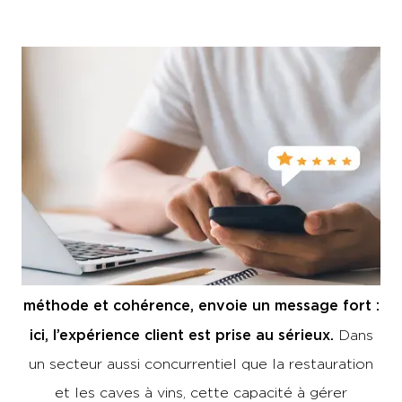
Le
mot
de
la
fin
:
transformer
la
critique
en
preuve
de
professionnalisme
répond calmement, avec
Un établissement qui
méthode et cohérence, envoie un message fort :
ici, l’expérience client est prise au sérieux.
Dans
un secteur aussi concurrentiel que la restauration
et les caves à vins, cette capacité à gérer