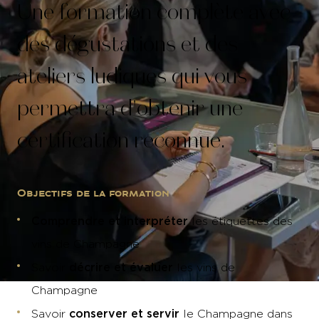
Une formation complète avec
des dégustations et des
ateliers ludiques qui vous
permettra d'obtenir une
certification reconnue.
Objectifs de la formation
Comprendre et interpréter
les étiquettes des
vins de Champagne
décrire et évaluer
Savoir
les vins de
Champagne
conserver et servir
Savoir
le Champagne dans